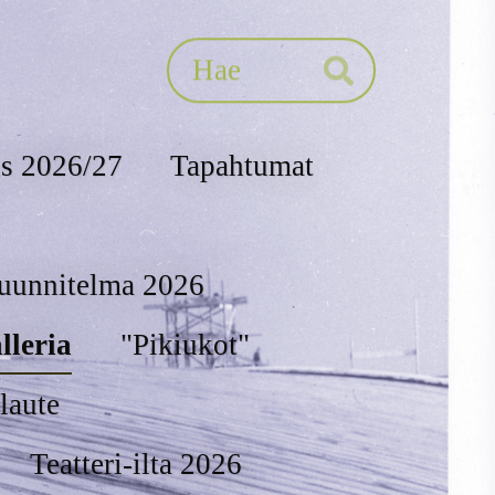
Haku
Hae
us 2026/27
Tapahtumat
suunnitelma 2026
lleria
"Pikiukot"
laute
Teatteri-ilta 2026