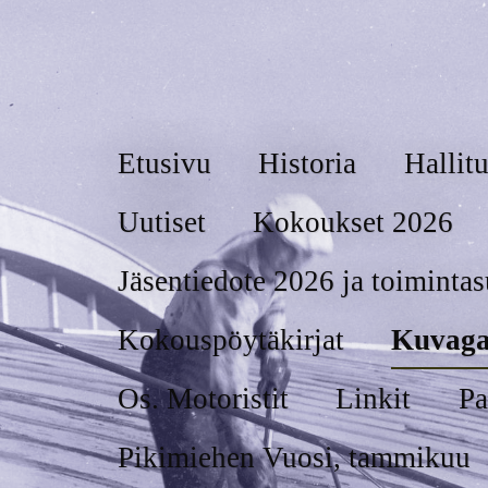
Etusivu
Historia
Hallit
ja bitumieristäjät
Uutiset
Kokoukset 2026
Jäsentiedote 2026 ja toiminta
Kokouspöytäkirjat
Kuvaga
Os. Motoristit
Linkit
Pa
Pikimiehen Vuosi, tammikuu