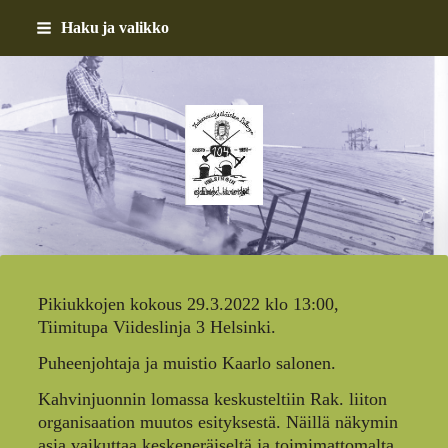
Siirry
Haku ja valikko
sivun
sisältöön
Helsingin asfalttimiehet 
Pikiukkojen kokous 29.3.2022 klo 13:00,
Tiimitupa Viideslinja 3 Helsinki.
Puheenjohtaja ja muistio Kaarlo salonen.
Kahvinjuonnin lomassa keskusteltiin Rak. liiton
organisaation muutos esityksestä. Näillä näkymin
asia vaikuttaa keskeneräiseltä ja toimimattomalta.