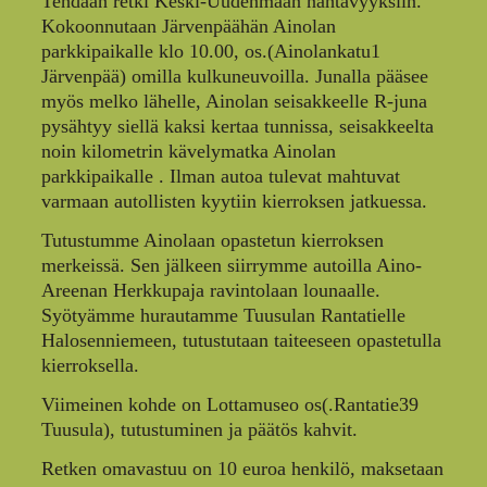
Tehdään retki Keski-Uudenmaan nähtävyyksiin.
Kokoonnutaan Järvenpäähän Ainolan
parkkipaikalle klo 10.00, os.(Ainolankatu1
Järvenpää) omilla kulkuneuvoilla. Junalla pääsee
myös melko lähelle, Ainolan seisakkeelle R-juna
pysähtyy siellä kaksi kertaa tunnissa, seisakkeelta
noin kilometrin kävelymatka Ainolan
parkkipaikalle . Ilman autoa tulevat mahtuvat
varmaan autollisten kyytiin kierroksen jatkuessa.
Tutustumme Ainolaan opastetun kierroksen
merkeissä. Sen jälkeen siirrymme autoilla Aino-
Areenan Herkkupaja ravintolaan lounaalle.
Syötyämme hurautamme Tuusulan Rantatielle
Halosenniemeen, tutustutaan taiteeseen opastetulla
kierroksella.
Viimeinen kohde on Lottamuseo os(.Rantatie39
Tuusula), tutustuminen ja päätös kahvit.
Retken omavastuu on 10 euroa henkilö, maksetaan