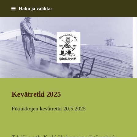
Siirry
Haku ja valikko
sivun
sisältöön
Helsingin asfalttimiehet 
Kevätretki 2025
Pikiukkojen kevätretki 20.5.2025