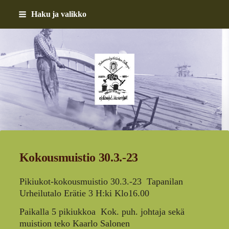
Siirry
Haku ja valikko
sivun
sisältöön
Helsingin asfalttimiehet 
Kokousmuistio 30.3.-23
Pikiukot-kokousmuistio 30.3.-23 Tapanilan
Urheilutalo Erätie 3 H:ki Klo16.00
Paikalla 5 pikiukkoa Kok. puh. johtaja sekä
muistion teko Kaarlo Salonen