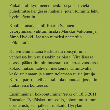
Paikalla oli kymmenen henkilöä ja pari vielä
puhelimitse hengessä mukana, joten toiminta lähti
hyvin käyntiin.
Koolle kutsujana oli Kaarlo Salonen ja
vetoryhmään valittiin lisäksi Markku Valtonen ja
Simo Hyökki. Jaoston nimeksi päätettiin
”Pikiukot”.
Kahvittelun aikana keskustelu rönsyili niin
vanhoissa kuin uusissakin asioissa. Virallisessa
osassa päätettiin toiminnasta: parikertaa vuodessa
kokoonnutaan kahvien merkeissä Tiimituvalla,
keskustelemaan ja suunnittelemaan uusia juttuja.
Kerran pari retkeillään tai kokoonnutaan jossakin
mukavassa kohteessa.
Ensimmäinen kokoontuminen/retki on 18.5.2011
Tuusulan Työläiskoti museolla, johon tutustumme
opastetusti, sen jälkeen ruokailu Hyrylän