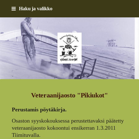
Siirry
Haku ja valikko
sivun
sisältöön
Helsingin asfalttimiehet 
Veteraanijaosto "Pikiukot"
Perustamis pöytäkirja.
Osaston syyskokouksessa perustettavaksi päätetty
veteraanijaosto kokoontui ensikerran 1.3.2011
Tiimituvalla.