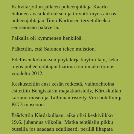
Kahvitarjoilun jälkeen puheenjohtaja Kaarlo
Salonen avasi kokouksen ja toivotti myös am.os.
puheenjohtajan Timo Karttusen tervetulleeksi
seuraamaan palaveria.
Paikalla oli kymmenen henkilöä.
Päätettiin, että Salonen tekee muistion.
Edellisen kokouksen pöytäkirja käytiin läpi, sekä
myös puheenjohtajan laatima toimintakertomus
vuodelta 2012.
Keskusteltiin ensi kesän retkestä, vaihtoehtoina
esitettiin Bengtskärin majakkaristeily, Kårdskullan
kartano museo ja Tallinnan risteily Viru hotelliin ja
KGB museoon.
Päädyttiin Kårdskullaan, aika olisi keskiviikko
19.6. juhannus viikolla. Matka tehtäisiin pikku
bussilla jos saadaan edullisesti, perillä lihapata